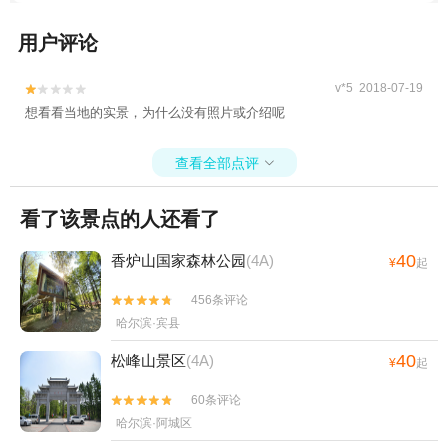
用户评论
v*5 2018-07-19


想看看当地的实景，为什么没有照片或介绍呢
查看全部点评

看了该景点的人还看了
40
香炉山国家森林公园
(4A)
¥
起
456条评论


哈尔滨·宾县
40
松峰山景区
(4A)
¥
起
60条评论


哈尔滨·阿城区