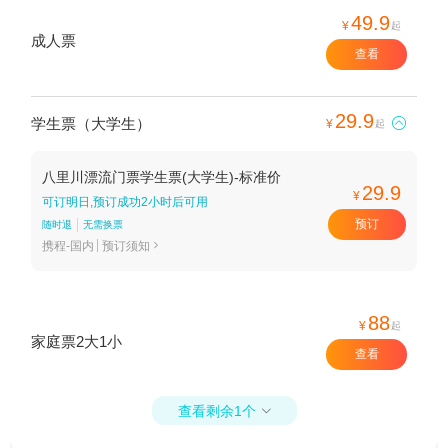
49.9
¥
起
成人票
查看
29.9
学生票（大学生）

¥
起
八里川漂流门票学生票(大学生)-标准价
29.9
¥
可订明日,预订成功2小时后可用
预订
随时退
无需换票
携程-国内
预订须知

88
¥
起
家庭票2大1小
查看
查看剩余1个
