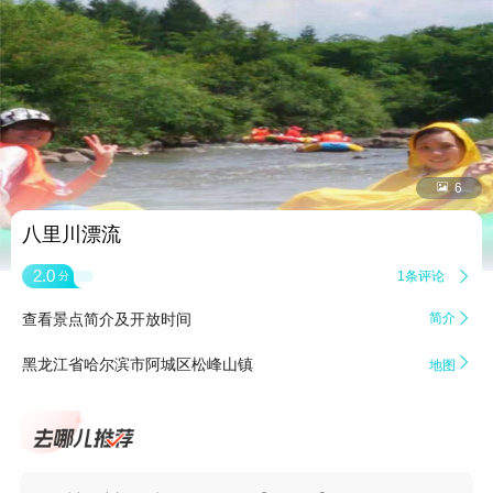


6
八里川漂流
2.0
1条评论

分
查看景点简介及开放时间
简介


黑龙江省哈尔滨市阿城区松峰山镇
地图