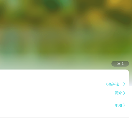

1
0条评论

简介


地图