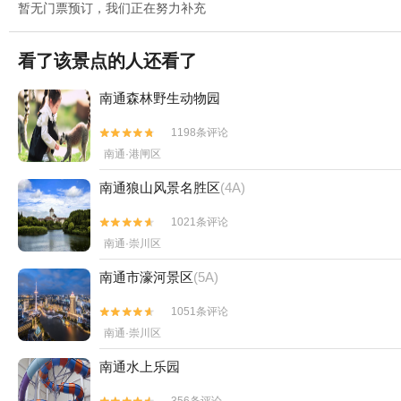
暂无门票预订，我们正在努力补充
看了该景点的人还看了
南通森林野生动物园
1198条评论


南通·港闸区
南通狼山风景名胜区
(4A)
1021条评论


南通·崇川区
南通市濠河景区
(5A)
1051条评论


南通·崇川区
南通水上乐园