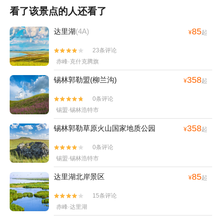
看了该景点的人还看了
85
达里湖
(4A)
¥
起
23条评论


赤峰·克什克腾旗
358
锡林郭勒盟(柳兰沟)
¥
起
0条评论


锡盟·锡林浩特市
358
锡林郭勒草原火山国家地质公园
¥
起
0条评论


锡盟·锡林浩特市
85
达里湖北岸景区
¥
起
15条评论


赤峰·达里湖