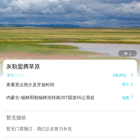


1
灰勒盟腾草原
0条评论

暂无点评
查看景点简介及开放时间
简介


内蒙古-锡林郭勒锡林浩特南207国道55公里处
地图
暂无报价
暂无门票预订，我们正在努力补充