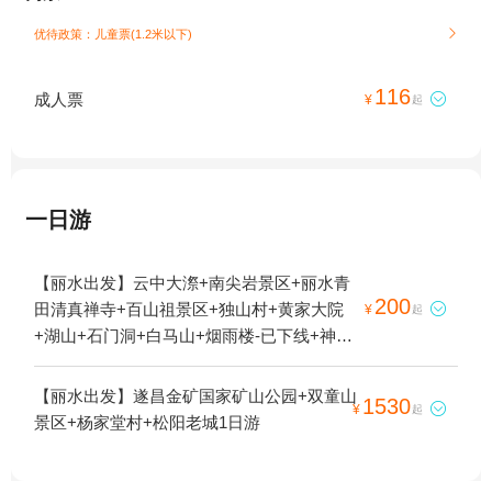
优待政策：儿童票(1.2米以下)

116
成人票

¥
起
一日游
【丽水出发】云中大漈+南尖岩景区+丽水青
200
田清真禅寺+百山祖景区+独山村+黄家大院

¥
起
+湖山+石门洞+白马山+烟雨楼-已下线+神龙
谷+江南畲族风情村+松阳双童积雪+箬寮原
始林+石仓清代民居群+畲乡之窗+古堰画乡
【丽水出发】遂昌金矿国家矿山公园+双童山
1530

¥
起
旅游度假区+仙都观+缙云仙都景区+龙泉山
景区+杨家堂村+松阳老城1日游
旅游区+大港头+庆元县巾子峰国家森林公园
+九龙山国家级自然保护区+鼎湖峰+延庆寺