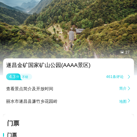


27
遂昌金矿国家矿山公园(AAAA景区)
4.3
461条评论

分
不错
查看景点简介及开放时间
简介


丽水市遂昌县濂竹乡花园岭
地图
门票
门票