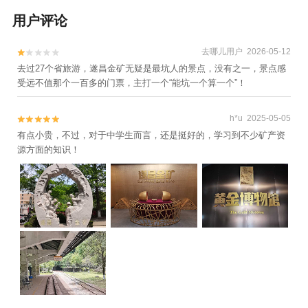
塔+龙泉市博物馆+南明山+芳野曾家大屋+东
西岩景区+白云瀑+瓯江漂流乐园+举水月山
用户评论
村+大济村+李坑景区+芙蓉峡景区+扁鹊庙
+古堰画乡展览馆+倪翁洞+中国竹炭博物馆
去哪儿用户 2026-05-12


+封金山景区+乌溪江漂流+云和梯田景区+千
去过27个省旅游，遂昌金矿无疑是最坑人的景点，没有之一，景点感
受远不值那个一百多的门票，主打一个“能坑一个算一个”！
佛山景区+白云岩+云和木玩乐园+遂昌金矿
国家矿山公园+仙都竹筏漂流+云和湖仙宫景
区+中国青田石雕文化旅游区+仙都黄龙山景
h*u 2025-05-05


区+河阳古民居+浙江民俗乐园+鞍山书院+丽
有点小贵，不过，对于中学生而言，还是挺好的，学习到不少矿产资
水南明湖古城水上乐园+丽水古街+丽水中共
源方面的知识！
浙江省委机关旧址+小赤壁+朱潭山+赵侯祠
+云和梯田漂流+畲乡之窗漂流+丽水小港漂
流+中国青瓷小镇·披云青瓷文化园+大龙门景
区+遂昌黄金谷漂流+大木山茶园景区+神龙
谷漂流+新处峡绿谷漂流景区+丽水市体育场
+丽水日化美容养生会所+遂昌北斗崖景区
+瓯江源景区+奇想探索乐园+千峡湖生态旅
游度假区+追浪漂流+丽水蝴蝶谷(城市花
园)+丽水景宁云耕生活旅游区+缙云笕川花海