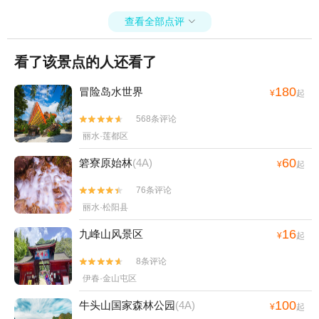
+汤木森动漫乐园+羊上飞行基地+绿湾庄园
查看全部点评

+蛟龙大峡谷+双童山景区+丽水本地玩乐+松
阴溪景区+丽水华东药用植物园+那云温泉度
假村悬崖上的天空之城+瓯江源漂流+千鹦鸟
看了该景点的人还看了
舍鹦鹉主题乐园+龙泉瓯江源漂流+瓯江源一
180
冒险岛水世界
号码头+黄龙城市森林公园1日游
¥
起
568条评论


丽水·莲都区
60
箬寮原始林
(4A)
¥
起
76条评论


丽水·松阳县
16
九峰山风景区
¥
起
8条评论


伊春·金山屯区
100
牛头山国家森林公园
(4A)
¥
起