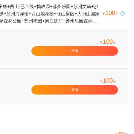
林+西山-已下线+拙政园+苏州乐园+苏州文庙+沙
100
界+苏州海洋馆+西山雕花楼+旺山景区+大阳山国家

¥
起
家森林公园+苏州梅园+周庄沈厅+苏州乐园森林水
泉国际会议中心+夜游护城河+太湖西山吉运农家乐
+同里湖大饭店+同里未完成咖啡馆主题客栈+大阳
100
华农家乐+金鸡湖游船-月光码头+大阳山景区+太湖西
¥
起
+苏州市吴中太湖旅游区+周庄大桥+寒山寺钟楼+金
查看
园+游美营地亲子别墅(周庄店)+大阳山动漫水世界
铺同里剧场+苏州万怡酒店+苏州万豪酒店+苏州湾梦
湖高尔夫球场+苏州Q宠乐园+苏州湾嘉年华+江苏
线+虎丘湿地公园+尚湖飞熊乐园+尚湖水上森林+虞
100
¥
起
查看