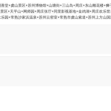
善堂+虞山景区+苏州博物馆+山塘街+三山岛+周庄+东山雕花楼+狮子
峰景区+天平山+网师园+周庄张厅+同里影视基地+金鸡湖+周庄欢乐世
水乐园+常熟沙家浜温泉+苏州云密室+常熟市虞山索道+苏州上方山国
旺山九龙潭风景区+苏州玩博会+苏州太湖国际高尔夫俱乐部+沙家浜温
伽+同里乐爽草莓园+同里绿色草莓园+周庄大海酒楼+苏州怡家农家乐
京D-life礼堂+同里船码头酒吧+同里国家湿地公园+太湖三山岛新
街店）+同里金红牛奶油草莓园+霓美术馆+苏州本地玩乐+苏州之夜
鸡湖帆船游（中茵皇冠假日酒店游艇码头）+苏州梦幻乐园+欢乐岛游乐
里古镇+游艇联盟+舟际皮划艇俱乐部（水月周庄绿乐园店）+嘻哈包袱
地+苏州方糖乐园+苏州星空失恋博物馆（山塘街店）+江苏苏州常熟尚
苏州博物馆西馆+虞山动物园+山塘街白居易码头游船+山塘街-已下
湾温泉+苏州公园+苏州枕河居+西山1日游