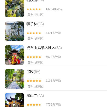
13234条评论


苏州·平江区
狮子林
(4A)
4421条评论


苏州·姑苏区
虎丘山风景名胜区
(5A)
6674条评论


苏州·姑苏区
留园
(5A)
2193条评论


苏州·姑苏区
寒山寺
(4A)
4752条评论

