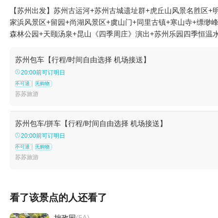
【苏州出发】苏州古运河+苏州古城遗址群+虎丘山风景名胜区+明
家浜风景区+留园+尚湖风景区+虞山门+同里古镇+寒山寺+缥缈
森林公园+天颐汤泉+昆山《四季周庄》演出+苏州乐园四季恒温
世界+尚湖游艇+周庄万三水上财道游船+苏州之眼摩天轮+苏州
+太湖西山江南恬园农家乐+太湖旺山钱家坞农家乐+苏州亿梵瑜
苏州包车【行程/时间自由选择 机场接送】
山国家森林公园植物园景区+东园+苏州演艺中心+苏州体育中心+北
20:00前可订明日
山玄旸山庄+尚湖卡亚克舟钓俱乐部+周庄玩乐-周庄古戏台（北市
不可退
无购物
鸡湖水上游+周庄魔城+周庄江南堂客栈+周庄月上·古筝会馆+金
苏苏旅游
+周庄一日游+苏州乐园森林世界+苏州古旧书店(人民路店)+黎
幻水世界+周庄万三酒庄+昆山周庄失恋星空展览馆+周庄研学基
苏州包车/拼车【行程/时间自由选择 机场接送】
苏州常熟尚湖高尔夫球场+行知草堂（山塘街店）+苏州东吴剧场+
20:00前可订明日
山文化旅游度假区+沙家浜革命历史纪念馆+金鸡湖风之园+苏州岚
不可退
无购物
苏苏旅游
看了该景点的人还看了
拙政园
(5A)