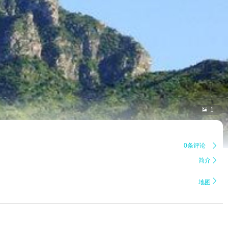

1
0条评论

简介


地图