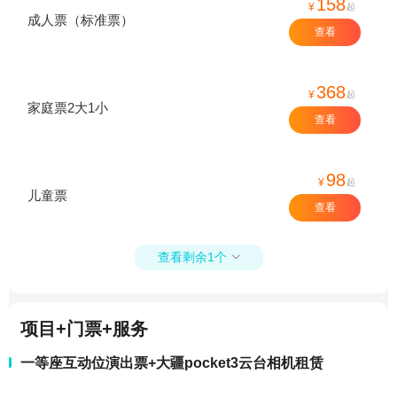
158
¥
起
成人票（标准票）
查看
368
¥
起
家庭票2大1小
查看
98
¥
起
儿童票
查看
查看剩余1个

项目+门票+服务
一等座互动位演出票+大疆pocket3云台相机租赁