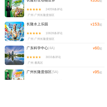
350
长隆野生动物世界
¥
起
24059条评论


广州·广州长隆度假区
153
长隆水上乐园
¥
起
10828条评论


广州·广州长隆度假区
60
广东科学中心
(4A)
¥
起
3033条评论


广州·番禺区
95
广州长隆度假区
(5A)
¥
起
27542条评论


广州·番禺区
240
长隆欢乐世界
¥
起
11919条评论

