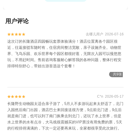
+广东温泉宾馆景区+十里农场+海鸥岛+长洲
岛+番禺欢乐森林+海鸥岛飞行小镇1日游
用户评论
去哪儿用户 2026-07-16


这次订的长隆酒店四园畅玩套票体验满分！酒店位置离各个园区很
近，往返接驳车随时有，住宿房间整洁宽敞，亲子设施齐全。动物世
界、飞鸟乐园、欢乐世界每个园区都很好逛，无限次入园可以慢悠悠
玩，不用赶时间。售前咨询客服耐心解答我的各种问题，整体行程安
排得特别舒心，带娃出游首选这个套餐！
共9张
C*n 2026-05-17


长隆野生动物园太适合亲子游了，5月人不多游玩起来太舒适了，北门
入园然后南门出园，酒店巴士来回接送很方便，9点前北门进，9点后
就是南门进，也可以到了南门换乘去到北门，还玩了水上世界，但是
水上世界的水有点冷，大马戏很震撼买的VIP票没有用免费的票，5天
的行程排得满满的，下次一定还要再来玩，全家都很享受此次旅行。