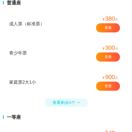
普通座
380
¥
起
成人票（标准票）
查看
300
¥
起
青少年票
查看
900
¥
起
家庭票2大1小
查看
查看剩余5个

一等座