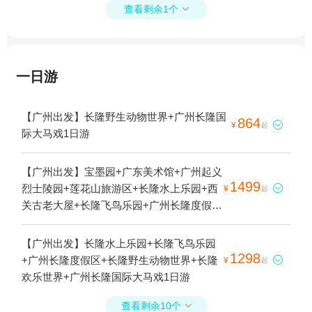
查看剩余1个

一日游
【广州出发】长隆野生动物世界+广州长隆国
864

¥
起
际大马戏1日游
【广州出发】宝墨园+广东美术馆+广州起义
1499
烈士陵园+莲花山旅游区+长隆水上乐园+西

¥
起
关古老大屋+长隆飞鸟乐园+广州长隆度假区
+长隆野生动物世界+白云山+广州塔+珠江夜
游天字码头+广州长隆国际大马戏+海傍水乡
【广州出发】长隆水上乐园+长隆飞鸟乐园
+从化温泉毅华假日酒店+珠江夜游+九龙湖
1298
+广州长隆度假区+长隆野生动物世界+长隆

¥
起
公主小镇+广州大剧院+广州白云山蹦极+广
欢乐世界+广州长隆国际大马戏1日游
州本地玩乐+海珠广场+飞越丛林探险乐园
+广州融创乐园+莲花山国际游艇会会展中心
查看剩余10个
