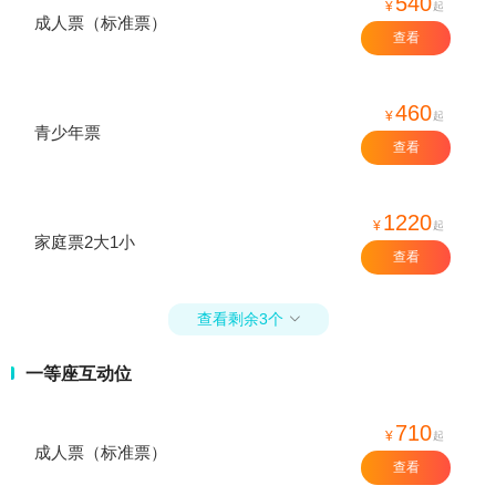
540
¥
起
成人票（标准票）
查看
460
¥
起
青少年票
查看
1220
¥
起
家庭票2大1小
查看
查看剩余3个

一等座互动位
710
¥
起
成人票（标准票）
查看