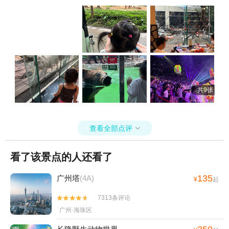
共9张
查看全部点评

看了该景点的人还看了
135
广州塔
(4A)
¥
起
7313条评论


广州·海珠区