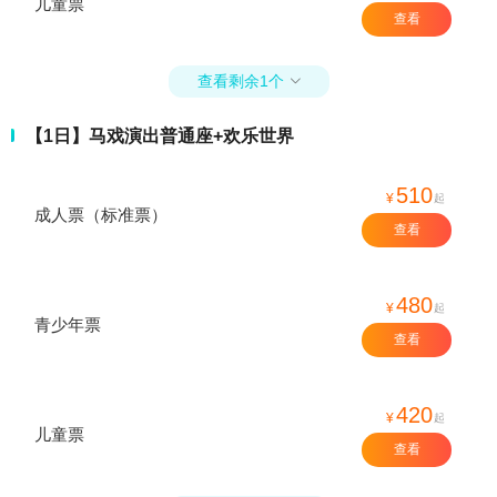
儿童票
查看
查看剩余1个

【1日】马戏演出普通座+欢乐世界
510
¥
起
成人票（标准票）
查看
480
¥
起
青少年票
查看
420
¥
起
儿童票
查看