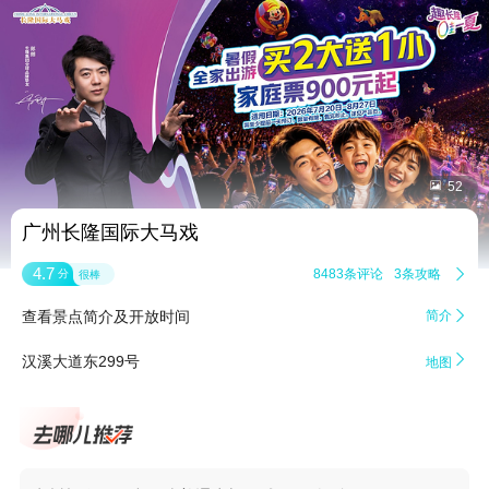


52
广州长隆国际大马戏
4.7
8483条评论
3条攻略

分
很棒
查看景点简介及开放时间
简介


汉溪大道东299号
地图