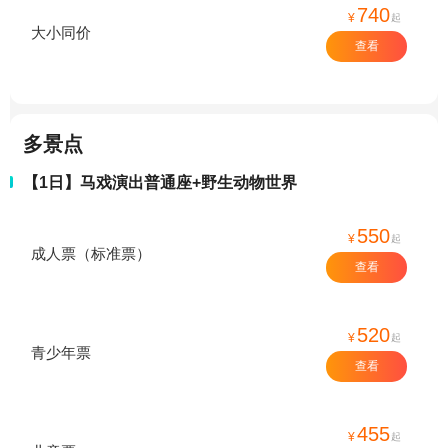
740
¥
起
大小同价
查看
多景点
【1日】马戏演出普通座+野生动物世界
550
¥
起
成人票（标准票）
查看
520
¥
起
青少年票
查看
455
¥
起