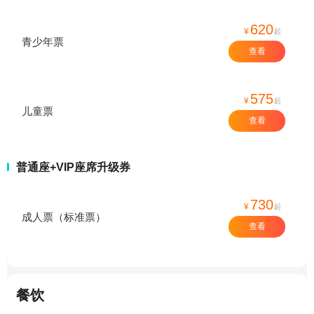
620
¥
起
青少年票
查看
575
¥
起
儿童票
查看
普通座+VIP座席升级券
730
¥
起
成人票（标准票）
查看
餐饮