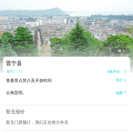


1
晋宁县
0条评论

暂无点评
查看景点简介及开放时间
简介


云南昆明。
地图
暂无报价
暂无门票预订，我们正在努力补充