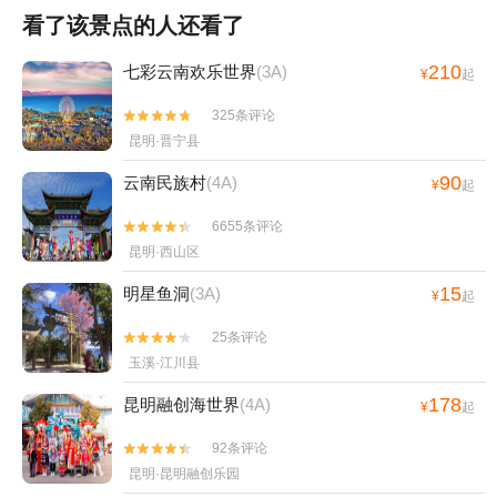
看了该景点的人还看了
210
七彩云南欢乐世界
(3A)
¥
起
325条评论


昆明·晋宁县
90
云南民族村
(4A)
¥
起
6655条评论


昆明·西山区
15
明星鱼洞
(3A)
¥
起
25条评论


玉溪·江川县
178
昆明融创海世界
(4A)
¥
起
92条评论


昆明·昆明融创乐园