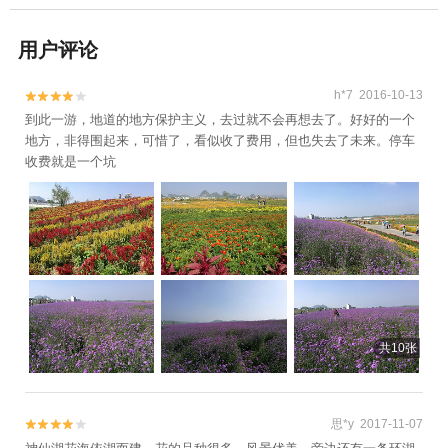
用户评论
h*7 2016-10-13


到此一游，地道的地方保护主义，去过就不会再想去了。好好的一个
地方，非得围起来，可惜了，看似收了费用，但也失去了未来。停车
收费就是一个坑
共10张
思*y 2017-11-07

