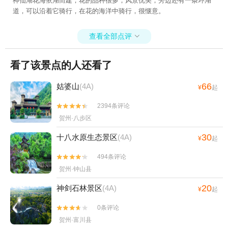
神仙湖花海依湖而建，花的品种很多，风景优美，旁边还有一条环湖
道，可以沿着它骑行，在花的海洋中骑行，很惬意。
查看全部点评

看了该景点的人还看了
66
姑婆山
(4A)
¥
起
2394条评论


贺州·八步区
30
十八水原生态景区
(4A)
¥
起
494条评论


贺州·钟山县
20
神剑石林景区
(4A)
¥
起
0条评论


贺州·富川县