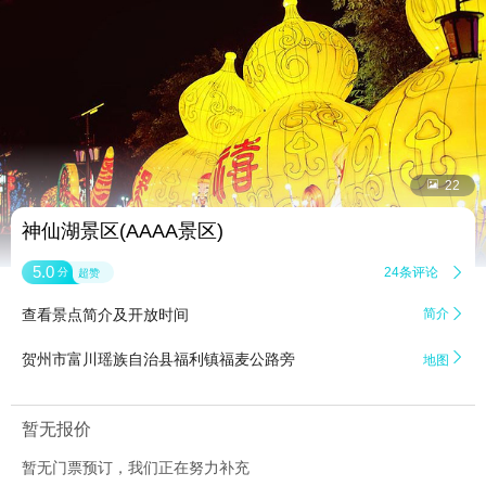


22
神仙湖景区(AAAA景区)
5.0
24条评论

分
超赞
查看景点简介及开放时间
简介


贺州市富川瑶族自治县福利镇福麦公路旁
地图
暂无报价
暂无门票预订，我们正在努力补充