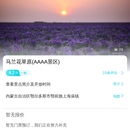


74
马兰花草原(AAAA景区)
4.2
15条评论

分
一般
查看景点简介及开放时间
简介


内蒙古自治区鄂尔多斯市鄂前旗上海庙镇
地图
暂无报价
暂无门票预订，我们正在努力补充