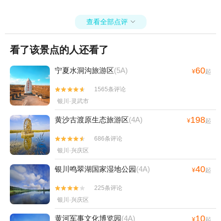
查看全部点评

看了该景点的人还看了
60
宁夏水洞沟旅游区
(5A)
¥
起
1565条评论


银川·灵武市
198
黄沙古渡原生态旅游区
(4A)
¥
起
686条评论


银川·兴庆区
40
银川鸣翠湖国家湿地公园
(4A)
¥
起
225条评论


银川·兴庆区
10
黄河军事文化博览园
(4A)
¥
起