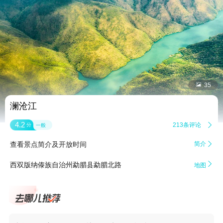


35
澜沧江
4.2
213条评论

分
一般
查看景点简介及开放时间
简介


西双版纳傣族自治州勐腊县勐腊北路
地图