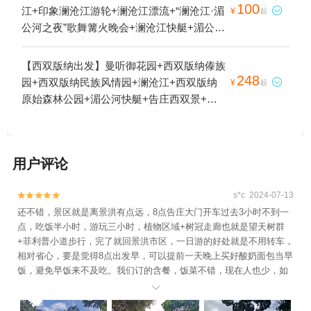
+西双版纳澜沧江 湄公河快艇+告庄西双景
100
江+印象澜沧江游轮+澜沧江漂流+“澜沧江·湄

¥
起
+云南西双版纳景洪市告庄夜市+景洪港邮轮1
公河之夜”歌舞篝火晚会+澜沧江快艇+湄公河
日游
快艇+告庄西双景+云南西双版纳景洪市告庄
夜市+澜沧江游轮1日游
【西双版纳出发】曼听御花园+西双版纳傣族
248
园+西双版纳民族风情园+澜沧江+西双版纳

¥
起
原始森林公园+湄公河快艇+告庄西双景+泼
水广场+告庄星光夜市+澜沧江音乐喷泉广场
+景洪市曼听公园剧场+告庄西双景-北门+西
双版纳·傣王礼宴1日游
用户评论
s*c 2024-07-13


还不错，景区就是离景洪有点远，8点告庄大门开车过去3小时不到一
点，吃饭半小时，游玩三小时，植物区域+树冠走廊也就是望天树群
+菲利普小道步行，完了就回景洪市区，一日游的好处就是不用转车，
相对省心，要是觉得8点出发早，可以提前一天晚上买好酸奶面包当早
饭，避免早饭来不及吃。我们订的含餐，饭菜不错，现在人也少，如
果人多也做到这样，感觉就很优秀了，14个人配了小李小杨两个导游

+一个景区内导，保证前后大家都能听到解说，小杨小李不时在我们后