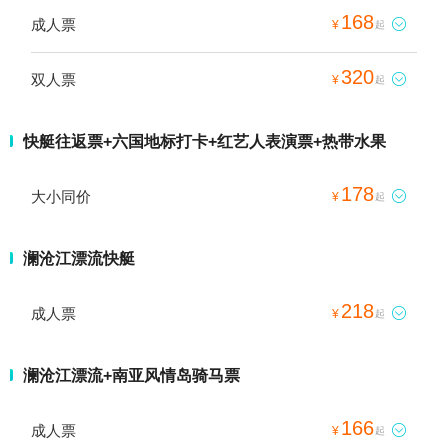
168
成人票

¥
起
320
双人票

¥
起
快艇往返票+六国地标打卡+红艺人表演票+热带水果
178
大小同价

¥
起
澜沧江漂流快艇
218
成人票

¥
起
澜沧江漂流+南亚风情岛骑马票
166
成人票

¥
起