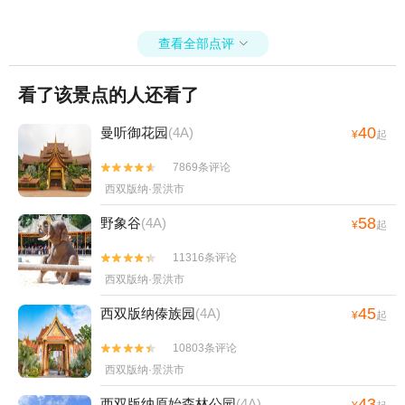
查看全部点评

看了该景点的人还看了
40
曼听御花园
(4A)
¥
起
7869条评论


西双版纳·景洪市
58
野象谷
(4A)
¥
起
11316条评论


西双版纳·景洪市
45
西双版纳傣族园
(4A)
¥
起
10803条评论


西双版纳·景洪市
43
西双版纳原始森林公园
(4A)