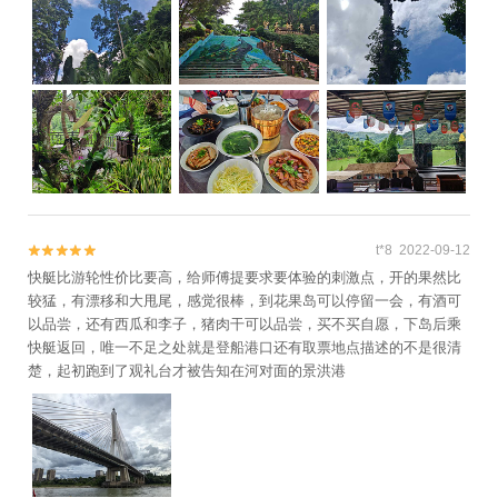
面补充疑问，很不错。我们回到景洪不咋堵车，六点出头，回来洗个
澡还能过西双版纳大桥去江南兜一圈
t*8 2022-09-12


快艇比游轮性价比要高，给师傅提要求要体验的刺激点，开的果然比
较猛，有漂移和大甩尾，感觉很棒，到花果岛可以停留一会，有酒可
以品尝，还有西瓜和李子，猪肉干可以品尝，买不买自愿，下岛后乘
快艇返回，唯一不足之处就是登船港口还有取票地点描述的不是很清
楚，起初跑到了观礼台才被告知在河对面的景洪港