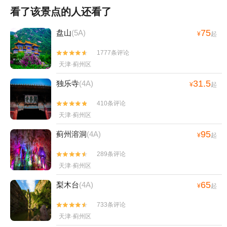
看了该景点的人还看了
75
盘山
(5A)
¥
起
1777条评论


天津·蓟州区
31.5
独乐寺
(4A)
¥
起
410条评论


天津·蓟州区
95
蓟州溶洞
(4A)
¥
起
289条评论


天津·蓟州区
65
梨木台
(4A)
¥
起
733条评论


天津·蓟州区