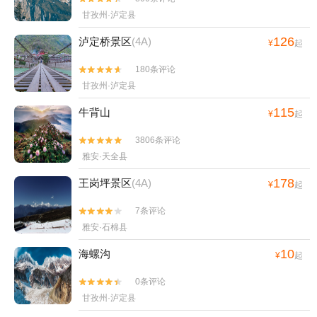
甘孜州·泸定县
126
泸定桥景区
(4A)
¥
起
180条评论


甘孜州·泸定县
115
牛背山
¥
起
3806条评论


雅安·天全县
178
王岗坪景区
(4A)
¥
起
7条评论


雅安·石棉县
10
海螺沟
¥
起
0条评论


甘孜州·泸定县