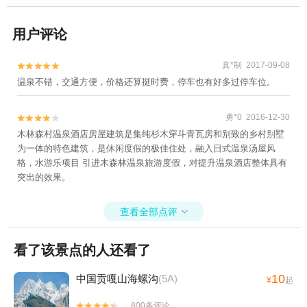
用户评论
真*制 2017-09-08


温泉不错，交通方便，价格还算挺时费，停车也有好多过停车位。
勇*0 2016-12-30


木林森村温泉酒店房屋建筑是集纯杉木穿斗青瓦房和别致的乡村别墅
为一体的特色建筑，是休闲度假的极佳住处，融入日式温泉汤屋风
格，水游乐项目 引进木森林温泉旅游度假，对提升温泉酒店整体具有
突出的效果。
查看全部点评

看了该景点的人还看了
10
中国贡嘎山海螺沟
(5A)
¥
起
800条评论

