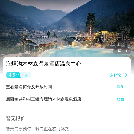


19
海螺沟木林森温泉酒店温泉中心
4.5
7条评论

分
不错
查看景点简介及开放时间
简介


磨西镇共和村三组海螺沟木林森温泉酒店
地图
暂无报价
暂无门票预订，我们正在努力补充