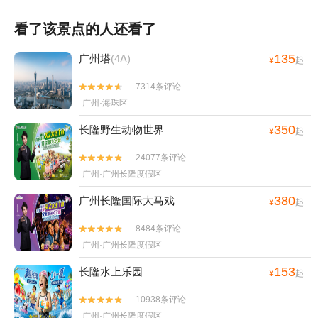
看了该景点的人还看了
135
广州塔
(4A)
¥
起
7314条评论


广州·海珠区
350
长隆野生动物世界
¥
起
24077条评论


广州·广州长隆度假区
380
广州长隆国际大马戏
¥
起
8484条评论


广州·广州长隆度假区
153
长隆水上乐园
¥
起
10938条评论


广州·广州长隆度假区