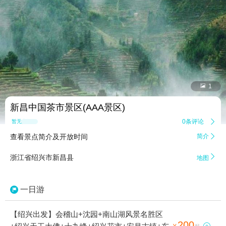


1
新昌中国茶市景区(AAA景区)
0条评论

暂无点评
查看景点简介及开放时间
简介


浙江省绍兴市新昌县
地图
一日游
【绍兴出发】会稽山+沈园+南山湖风景名胜区
200