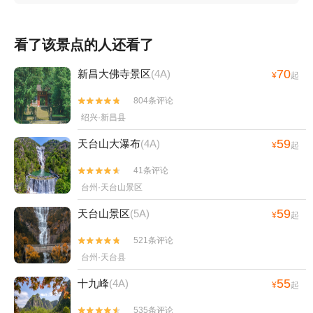
看了该景点的人还看了
70
新昌大佛寺景区
(4A)
¥
起
804条评论


绍兴·新昌县
59
天台山大瀑布
(4A)
¥
起
41条评论


台州·天台山景区
59
天台山景区
(5A)
¥
起
521条评论


台州·天台县
55
十九峰
(4A)
¥
起
535条评论

