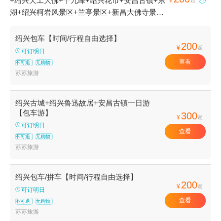
+绍兴天工大佛+十九峰+绍兴花市+安昌古镇+东

¥
起
湖+绍兴柯岩风景区+兰亭景区+新昌大佛寺景区
+鲁迅故里+大禹陵+绍兴嵊州南山湖+绍兴古城
+新昌中国茶市景区+鲁镇+安昌民俗风情馆+绍
绍兴包车【时间/行程自由选择】
200
兴一中+新昌城隍庙+绍兴博物馆+沈园之夜剧场
¥
起
可订明日
+绍兴旅游直通车+会稽山峡洞漂流+会稽山兜率
查看
不可退
无购物
天景区+会稽山高尔夫球场俱乐部+绍兴市城东体
苏苏旅游
育馆+瓜渚湖公园+绍兴梦幻水世界+绍兴会稽山
大禹陵乌篷船+安康寺+乌篷船码头+绍兴宣卷馆
绍兴古城+绍兴鲁迅故居+安昌古镇一日游
+越剧小镇+绍兴科技馆+绍兴鲁迅故居+鲁镇社
【包车游】
300
¥
起
戏+绍兴清廉馆+绍兴老街1日游
可订明日
查看
不可退
无购物
苏苏旅游
绍兴包车/拼车【时间/行程自由选择】
200
¥
起
可订明日
查看
不可退
无购物
苏苏旅游