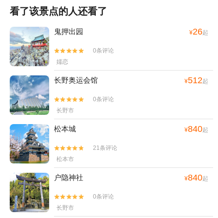
看了该景点的人还看了
26
鬼押出园
¥
起
0条评论


嬬恋
512
长野奥运会馆
¥
起
0条评论


长野市
840
松本城
¥
起
21条评论


松本市
840
户隐神社
¥
起
0条评论


长野市