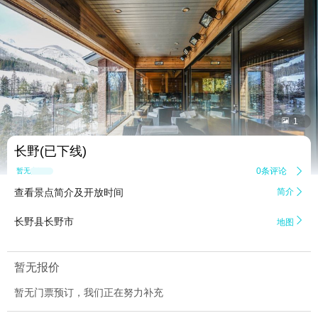


1
长野(已下线)
0条评论

暂无点评
查看景点简介及开放时间
简介


长野县长野市
地图
暂无报价
暂无门票预订，我们正在努力补充