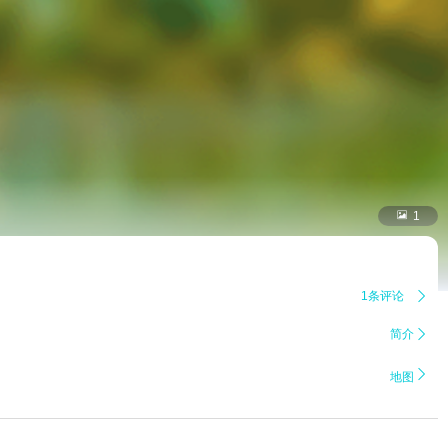

1
1条评论

简介


地图