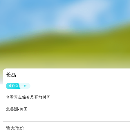
长岛
4.0
分
一般
查看景点简介及开放时间
北美洲-美国
暂无报价