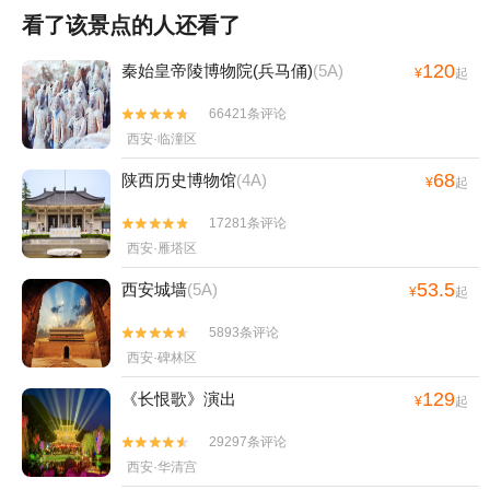
看了该景点的人还看了
120
秦始皇帝陵博物院(兵马俑)
(5A)
¥
起
66421条评论


西安·临潼区
68
陕西历史博物馆
(4A)
¥
起
17281条评论


西安·雁塔区
53.5
西安城墙
(5A)
¥
起
5893条评论


西安·碑林区
129
《长恨歌》演出
¥
起
29297条评论


西安·华清宫