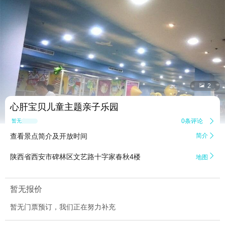


2
心肝宝贝儿童主题亲子乐园
0条评论

暂无点评
查看景点简介及开放时间
简介


陕西省西安市碑林区文艺路十字家春秋4楼
地图
暂无报价
暂无门票预订，我们正在努力补充