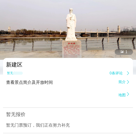


1
新建区
0条评论

暂无点评
查看景点简介及开放时间
简介


地图
暂无报价
暂无门票预订，我们正在努力补充