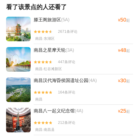
看了该景点的人还看了
50
滕王阁旅游区
(5A)
¥
起
2671条评论


南昌·东湖区
48
南昌之星摩天轮
(3A)
¥
起
447条评论


南昌·红谷滩新区
30
南昌汉代海昏侯国遗址公园
(4A)
¥
起
164条评论


南昌
25
南昌八一起义纪念馆
(4A)
¥
起
212条评论


南昌·南昌县