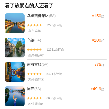
看了该景点的人还看了
150
乌镇西栅景区
(5A)
¥
起
7298条评论


嘉兴·乌镇
100
乌镇
(5A)
¥
起
12611条评论


嘉兴·桐乡市
75
南浔古镇
(5A)
¥
起
5421条评论


湖州·南浔区
49.9
周庄
(5A)
¥
起
8650条评论


苏州·昆山市