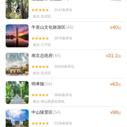
2142条评论


南京·玄武区
40
牛首山文化旅游区
(4A)
¥
起
2679条评论


南京·江宁区
31.2
南京总统府
(4A)
¥
起
20543条评论


南京·玄武区
63
明孝陵
(5A)
¥
起
3684条评论


南京·钟山风景名胜区
98
中山陵景区
(5A)
¥
起
5138条评论

