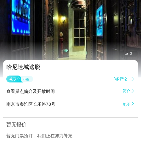


3
哈尼迷城逃脱
4.3
3条评论

分
不错
查看景点简介及开放时间
简介


南京市秦淮区长乐路78号
地图
暂无报价
暂无门票预订，我们正在努力补充