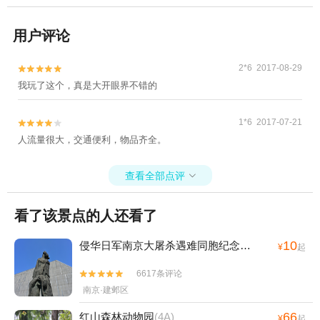
用户评论
2*6 2017-08-29


我玩了这个，真是大开眼界不错的
1*6 2017-07-21


人流量很大，交通便利，物品齐全。
查看全部点评

看了该景点的人还看了
10
侵华日军南京大屠杀遇难同胞纪念馆
(4A)
¥
起
6617条评论


南京·建邺区
66
红山森林动物园
(4A)
¥
起