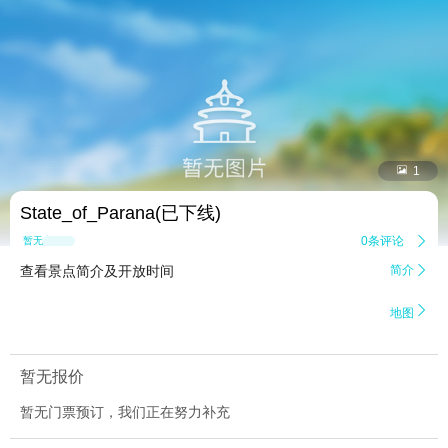


1
State_of_Parana(已下线)
0条评论

暂无点评
查看景点简介及开放时间
简介


地图
暂无报价
暂无门票预订，我们正在努力补充