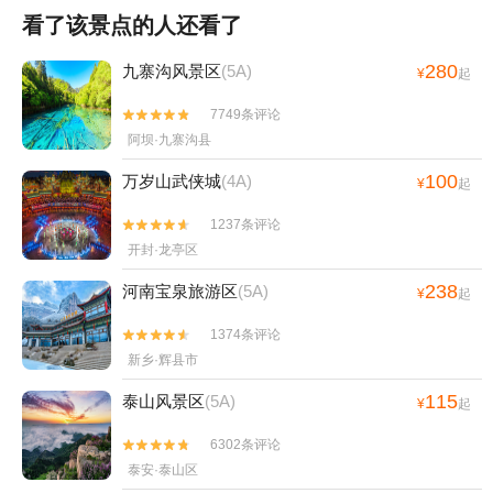
看了该景点的人还看了
280
九寨沟风景区
(5A)
¥
起
7749条评论


阿坝·九寨沟县
100
万岁山武侠城
(4A)
¥
起
1237条评论


开封·龙亭区
238
河南宝泉旅游区
(5A)
¥
起
1374条评论


新乡·辉县市
115
泰山风景区
(5A)
¥
起
6302条评论


泰安·泰山区