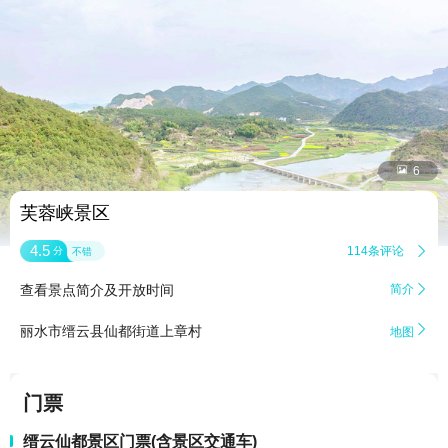


6
芙蓉峡景区
4.5
114条评论

分
不错
查看景点简介及开放时间
简介


丽水市缙云县仙都街道上章村
地图
门票
缙云仙都景区门票(含景区交通车)