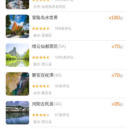
台州·仙居风景名胜区
180
冒险岛水世界
¥
起
568条评论


丽水·莲都区
70
缙云仙都景区
(5A)
¥
起
1491条评论


丽水·缙云县
70
磐安百杖潭
(4A)
¥
起
93条评论


金华·磐安县
35
河阳古民居
(4A)
¥
起
67条评论


丽水·缙云县