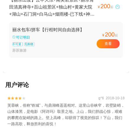
200
田清真禅寺+百山祖景区+独山村+黄家大院

¥
起
+湖山+石门洞+白马山+烟雨楼-已下线+神龙
谷+江南畲族风情村+松阳双童积雪+箬寮原
始林+石仓清代民居群+畲乡之窗+古堰画乡
丽水包车/拼车【行程时间自由选择】
200
旅游度假区+仙都观+缙云仙都景区+龙泉山
¥
起
可订明日
旅游区+大港头+庆元县巾子峰国家森林公园
查看
不可退
无购物
+九龙山国家级自然保护区+鼎湖峰+延庆寺
苏苏旅游
塔+龙泉市博物馆+南明山+芳野曾家大屋+东
西岩景区+白云瀑+瓯江漂流乐园+举水月山
村+大济村+李坑景区+芙蓉峡景区+扁鹊庙
+古堰画乡展览馆+倪翁洞+中国竹炭博物馆
用户评论
+封金山景区+乌溪江漂流+云和梯田景区+千
佛山景区+白云岩+云和木玩乐园+遂昌金矿
g*6 2018-10-18
国家矿山公园+仙都竹筏漂流+云和湖仙宫景


芙蓉峡，俗称“铁城”，与鼎湖峰遥遥相对。这里山谷峡窄，岩壁陡峭，
区+中国青田石雕文化旅游区+仙都黄龙山景
山体漆黑，是电影《阿诗玛》取景之地。上山，我们胆战心惊，艰难
区+河阳古民居+浙江民俗乐园+鞍山书院+丽
的攀爬在陡峭的路上。登上高峰，却获得了视觉的惊叹！下山，我们
水南明湖古城水上乐园+丽水古街+丽水中共
一路高歌，释放胜利的喜悦！
浙江省委机关旧址+小赤壁+朱潭山+赵侯祠