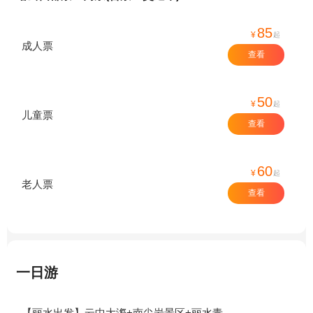
85
¥
起
成人票
查看
50
¥
起
儿童票
查看
60
¥
起
老人票
查看
一日游
【丽水出发】云中大漈+南尖岩景区+丽水青