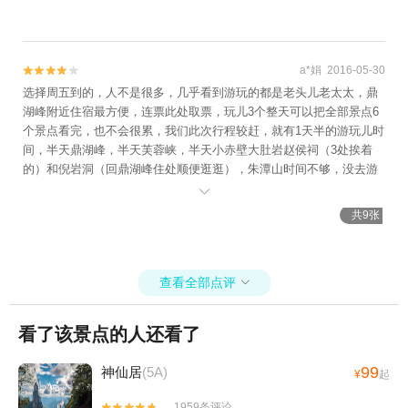
+云和梯田漂流+畲乡之窗漂流+丽水小港漂
流+中国青瓷小镇·披云青瓷文化园+大龙门景
区+遂昌黄金谷漂流+大木山茶园景区+神龙
a*娟 2016-05-30
谷漂流+新处峡绿谷漂流景区+丽水市体育场


选择周五到的，人不是很多，几乎看到游玩的都是老头儿老太太，鼎
+丽水日化美容养生会所+遂昌北斗崖景区
湖峰附近住宿最方便，连票此处取票，玩儿3个整天可以把全部景点6
+瓯江源景区+奇想探索乐园+千峡湖生态旅
个景点看完，也不会很累，我们此次行程较赶，就有1天半的游玩儿时
游度假区+追浪漂流+丽水蝴蝶谷(城市花
间，半天鼎湖峰，半天芙蓉峡，半天小赤壁大肚岩赵侯祠（3处挨着
园)+丽水景宁云耕生活旅游区+缙云笕川花海
的）和倪岩洞（回鼎湖峰住处顺便逛逛），朱潭山时间不够，没去游
+汤木森动漫乐园+羊上飞行基地+绿湾庄园
览，留给下次吧！

+蛟龙大峡谷+双童山景区+丽水本地玩乐+松
共9张
阴溪景区+丽水华东药用植物园+那云温泉度
假村悬崖上的天空之城+瓯江源漂流+千鹦鸟
舍鹦鹉主题乐园+龙泉瓯江源漂流+瓯江源一
查看全部点评

号码头+黄龙城市森林公园1日游
看了该景点的人还看了
99
神仙居
(5A)
¥
起
1959条评论

