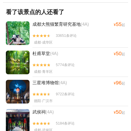
看了该景点的人还看了
55
成都大熊猫繁育研究基地
(4A)
¥
起
33651条评论


成都·成华区
50
杜甫草堂
(4A)
¥
起
5774条评论


成都·青羊区
96
三星堆博物馆
(4A)
¥
起
9722条评论


德阳·广汉市
50
武侯祠
(4A)
¥
起
5184条评论


成都·武侯区