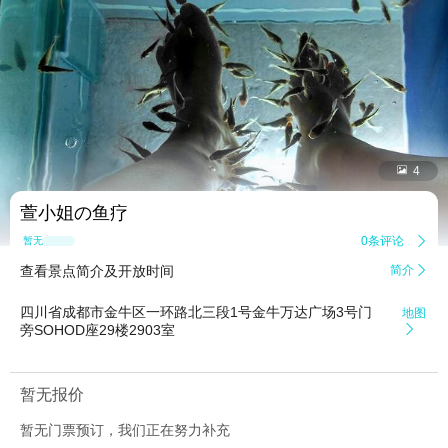


4
萱小姐の鱼疗
0条评论

暂无点评
查看景点简介及开放时间
简介

四川省成都市金牛区一环路北三段1号金牛万达广场3号门
地图
旁SOHOD座29楼2903室

暂无报价
暂无门票预订，我们正在努力补充