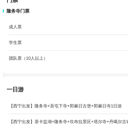
门票
隆务寺门票
成人票
学生票
团队票（10人以上）
一日游
【西宁出发】隆务寺+吾屯下寺+郭麻日古堡+郭麻日寺1日游
【西宁出发】茶卡盐湖+隆务寺+坎布拉景区+塔尔寺+丹噶尔古