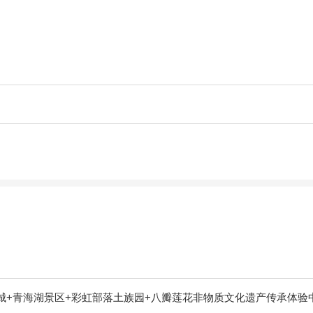
城+青海湖景区+彩虹部落土族园+八瓣莲花非物质文化遗产传承体验