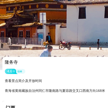
隆务寺
4.6
分
很棒
查看景点简介及开放时间
青海省黄南藏族自治州同仁市隆南路与夏琼路交叉口西南方向168米