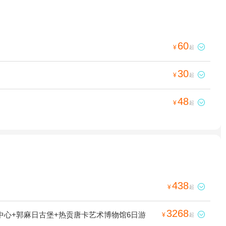
60

¥
起
30

¥
起
48

¥
起
438

¥
起
3268
中心+郭麻日古堡+热贡唐卡艺术博物馆6日游

¥
起