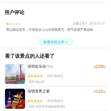
用户评论
去哪儿用户 2023-01-27


爬山建议坐车，不然徒步上山全程吸尾气，尾气浓度严重超标
查看全部点评

看了该景点的人还看了
228
深圳欢乐谷
(5A)
¥
起
5597条评论


深圳·南山区
110
深圳世界之窗
¥
起
8535条评论


深圳·深圳华侨城旅游度假区