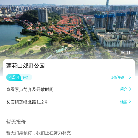


11
莲花山郊野公园
4.5
1条评论

分
不错
查看景点简介及开放时间
简介


长安镇莲峰北路112号
地图
暂无报价
暂无门票预订，我们正在努力补充