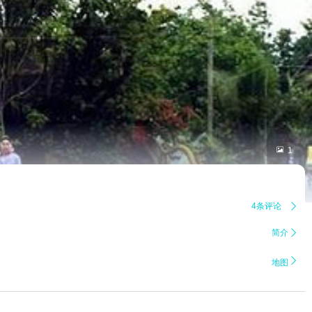

1
4条评论

简介


地图