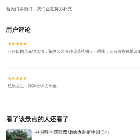
暂无门票预订，我们正在努力补充
用户评论


一路田园风光很风情，植物公园各种花草植物目不暇接，还有傣族风情及


还没去过，跃跃欲试去体验。
看了该景点的人还看了
中国科学院西双版纳热带植物园
(5A)