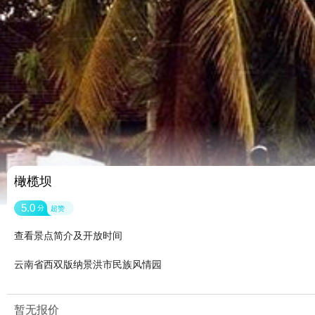
橄榄坝
5.0
分
超赞
查看景点简介及开放时间
云南省西双版纳景洪市民族风情园
暂无报价