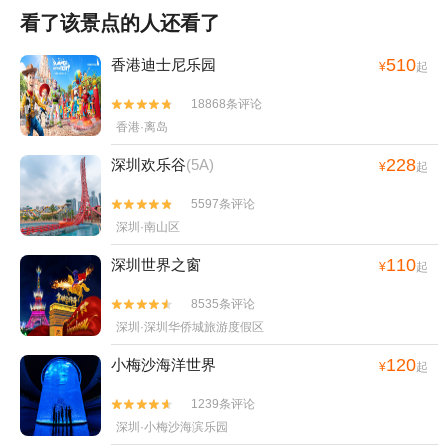
看了该景点的人还看了
510
香港迪士尼乐园
¥
起
18868条评论


香港·离岛
228
深圳欢乐谷
(5A)
¥
起
5597条评论


深圳·南山区
110
深圳世界之窗
¥
起
8535条评论


深圳·深圳华侨城旅游度假区
120
小梅沙海洋世界
¥
起
1239条评论


深圳·小梅沙海滨乐园