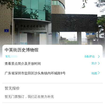


2
中英街历史博物馆
0条评论

暂无点评
查看景点简介及开放时间
简介


广东省深圳市盐田区沙头角镇内环城路9号
地图
暂无报价
暂无门票预订，我们正在努力补充