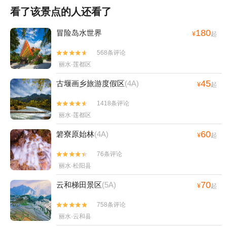
看了该景点的人还看了
180
冒险岛水世界
¥
起
568条评论


丽水·莲都区
45
古堰画乡旅游度假区
(4A)
¥
起
1418条评论


丽水·莲都区
60
箬寮原始林
(4A)
¥
起
76条评论


丽水·松阳县
70
云和梯田景区
(5A)
¥
起
758条评论


丽水·云和县