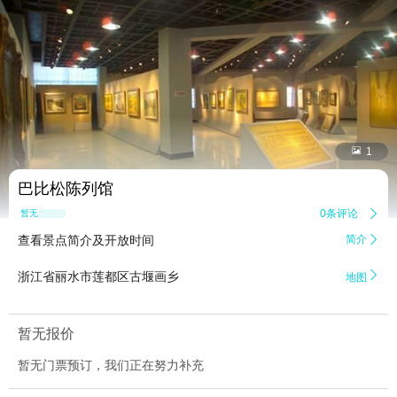


1
巴比松陈列馆
0条评论

暂无点评
查看景点简介及开放时间
简介


浙江省丽水市莲都区古堰画乡
地图
暂无报价
暂无门票预订，我们正在努力补充