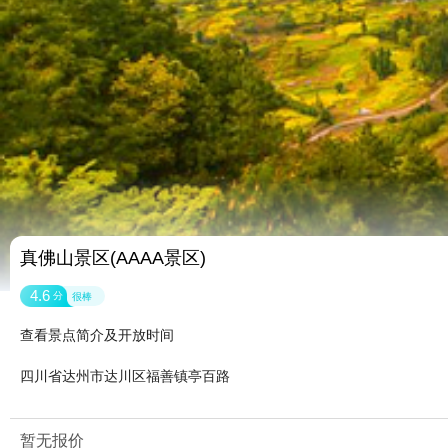
真佛山景区(AAAA景区)
4.6
分
很棒
查看景点简介及开放时间
四川省达州市达川区福善镇亭百路
暂无报价