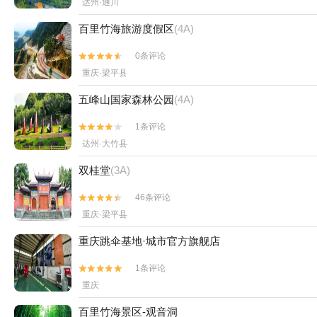
达州·通川
百里竹海旅游度假区
(4A)
0条评论


重庆·梁平县
五峰山国家森林公园
(4A)
1条评论


达州·大竹县
双桂堂
(3A)
46条评论


重庆·梁平县
重庆跳伞基地·城市官方旗舰店
1条评论


重庆
百里竹海景区-观音洞