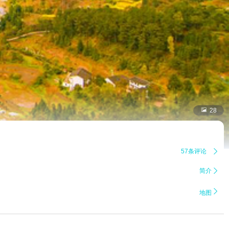

28
57条评论

简介


地图