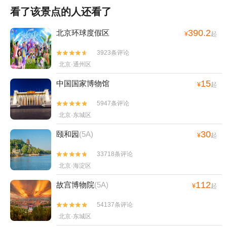
看了该景点的人还看了
390.2
北京环球度假区
¥
起
3923条评论


北京·通州区
15
中国国家博物馆
¥
起
5947条评论


北京·东城区
30
颐和园
(5A)
¥
起
33718条评论


北京·海淀区
112
故宫博物院
(5A)
¥
起
54137条评论


北京·东城区