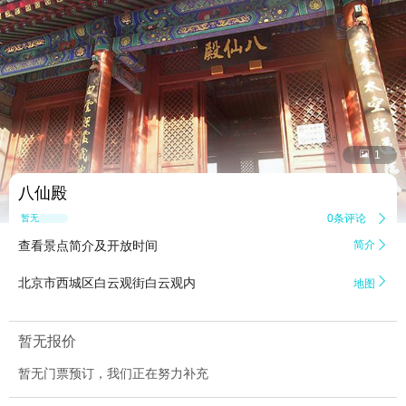


1
八仙殿
0条评论

暂无点评
查看景点简介及开放时间
简介


北京市西城区白云观街白云观内
地图
暂无报价
暂无门票预订，我们正在努力补充