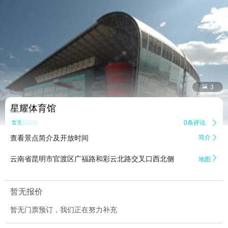


3
星耀体育馆
0条评论

暂无点评
查看景点简介及开放时间
简介


云南省昆明市官渡区广福路和彩云北路交叉口西北侧
地图
暂无报价
暂无门票预订，我们正在努力补充