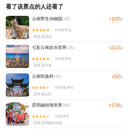
看了该景点的人还看了
100
云南野生动物园
(4A)
¥
起
630条评论


昆明·盘龙区
210
七彩云南欢乐世界
(3A)
¥
起
325条评论


昆明·晋宁县
50
云南民族村
(4A)
¥
起
6655条评论


昆明·西山区
178
昆明融创海世界
(4A)
¥
起
92条评论


昆明·昆明融创乐园