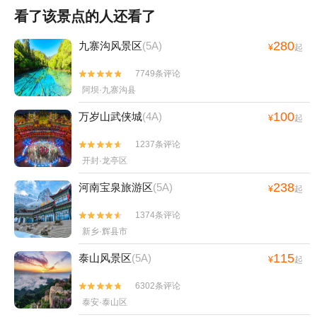
看了该景点的人还看了
280
九寨沟风景区
(5A)
¥
起
7749条评论


阿坝·九寨沟县
100
万岁山武侠城
(4A)
¥
起
1237条评论


开封·龙亭区
238
河南宝泉旅游区
(5A)
¥
起
1374条评论


新乡·辉县市
115
泰山风景区
(5A)
¥
起
6302条评论


泰安·泰山区