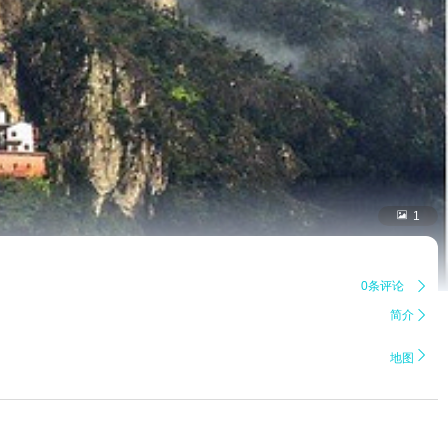

1
0条评论

简介


地图