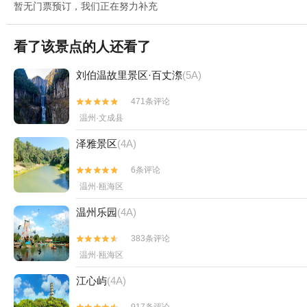
暂无门票预订，我们正在努力补充
看了该景点的人还看了
刘伯温故里景区·百丈漈
(5A)
471条评论


温州·文成县
泽雅景区
(4A)
6条评论


温州·瓯海区
温州乐园
(4A)
383条评论


温州·瓯海区
江心屿
(4A)