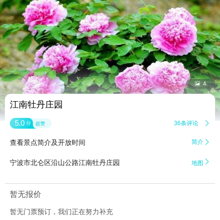


4
江南牡丹庄园
5.0
36条评论

分
超赞
查看景点简介及开放时间
简介


宁波市北仑区沿山公路江南牡丹庄园
地图
暂无报价
暂无门票预订，我们正在努力补充