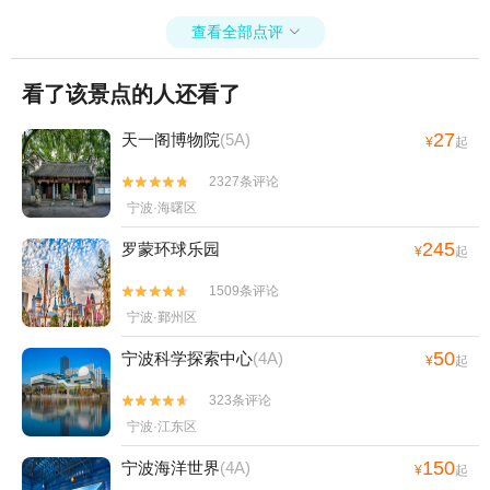
查看全部点评

看了该景点的人还看了
27
天一阁博物院
(5A)
¥
起
2327条评论


宁波·海曙区
245
罗蒙环球乐园
¥
起
1509条评论


宁波·鄞州区
50
宁波科学探索中心
(4A)
¥
起
323条评论


宁波·江东区
150
宁波海洋世界
(4A)
¥
起