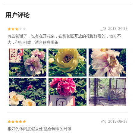
用户评论
_*8 2018-04-18


有些花谢了，也有在开花朵，在赏花区开放的花挺好看的，地方不
大，但挺别致，适合休息喝茶
y*g 2018-06-18


很好的休闲度假去处 适合周末的时候