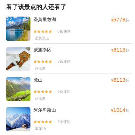
看了该景点的人还看了
5778
圣莫里兹湖
¥
起
0条评论


圣莫里茨
6113
蒙施泰因
¥
起
0条评论


达沃斯
6113
魔山
¥
起
0条评论


达沃斯
1014
阿尔卑斯山
¥
起
0条评论


富尔纳