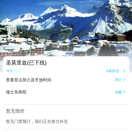


1
圣莫里兹(已下线)
0条评论

暂无点评
查看景点简介及开放时间
简介


瑞士东南部
地图
暂无报价
暂无门票预订，我们正在努力补充