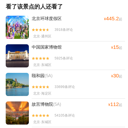
看了该景点的人还看了
445.2
北京环球度假区
¥
起
3918条评论


北京·通州区
15
中国国家博物馆
¥
起
5925条评论


北京·东城区
30
颐和园
(5A)
¥
起
33699条评论


北京·海淀区
112
故宫博物院
(5A)
¥
起
54105条评论


北京·东城区