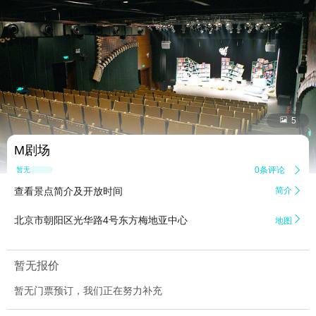


5
M剧场
0条评论

暂无点评
查看景点简介及开放时间
简介


北京市朝阳区光华路4号东方梅地亚中心
地图
暂无报价
暂无门票预订，我们正在努力补充