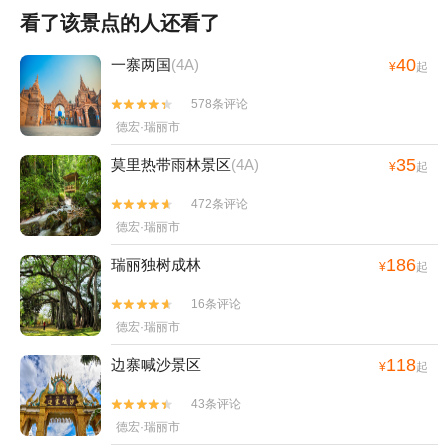
看了该景点的人还看了
40
一寨两国
(4A)
¥
起
578条评论


德宏·瑞丽市
35
莫里热带雨林景区
(4A)
¥
起
472条评论


德宏·瑞丽市
186
瑞丽独树成林
¥
起
16条评论


德宏·瑞丽市
118
边寨喊沙景区
¥
起
43条评论


德宏·瑞丽市