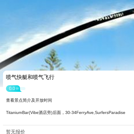
喷气快艇和喷气飞行
0.0
分
查看景点简介及开放时间
TitaniumBar(Vibe酒店旁)后面，30-34FerryAve,SurfersParadise
暂无报价