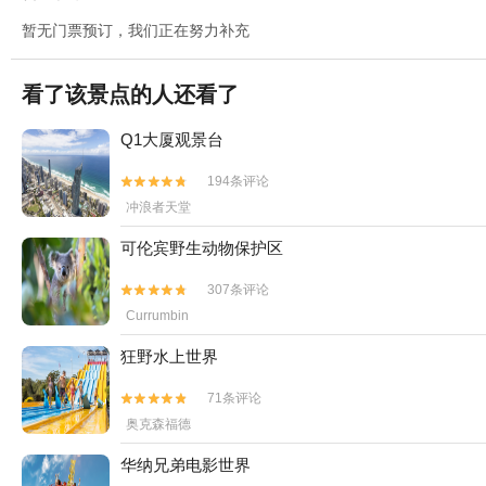
暂无门票预订，我们正在努力补充
看了该景点的人还看了
Q1大厦观景台
194条评论


冲浪者天堂
可伦宾野生动物保护区
307条评论


Currumbin
狂野水上世界
71条评论


奥克森福德
华纳兄弟电影世界