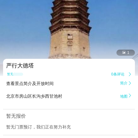


1
严行大德塔
0条评论

暂无点评
查看景点简介及开放时间
简介


北京市房山区长沟乡西甘池村
地图
暂无报价
暂无门票预订，我们正在努力补充