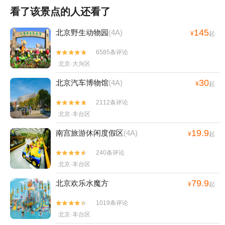
看了该景点的人还看了
145
北京野生动物园
(4A)
¥
起
6585条评论


北京·大兴区
30
北京汽车博物馆
(4A)
¥
起
2112条评论


北京·丰台区
19.9
南宫旅游休闲度假区
(4A)
¥
起
240条评论


北京·丰台区
79.9
北京欢乐水魔方
¥
起
1019条评论


北京·丰台区