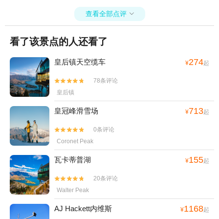
我，一个中国姑娘。根据安德鲁的解说，导演Peter Jackson从1999年
查看全部点评
开始拍摄魔戒系列电影，整部电影用时八年，一次性拍摄了三部。由

于在 新西兰 拍摄时的时间地点季节不同，每一个片段就像是庞大拼图
中的一小块碎片，后期团队们像完成一块顶级难度拼图一样，把故事
看了该景点的人还看了
有逻辑的串联起来，再加上特效，一耗就是好几年。 这样堪称史诗经
典的巨作，需要有巨大的耐心，细心，资金和时间才能够完成。这是
274
皇后镇天空缆车
¥
起
好莱坞 的一次豪赌，而事实证明他们不仅赌赢了，还取得了非同凡响
的 成功 。 从新西兰回来后，重温了一遍魔戒三部曲。画面和特效以
78条评论


及故事结构依然十分精彩。三个小时的电影不会让人有中途退出的冲
皇后镇
动。名叫天堂的小镇是邪恶白巫师师萨鲁曼的艾辛格的取景地。远处
连绵起伏的山峦是同一座，天气和城堡很明显就是特效了。之后行驶
713
皇冠峰滑雪场
¥
起
到一片树林中，是森林女王the lady of the wood的取景地之一。令人
惊讶的是，安 德鲁 准备了一些cosplay魔戒的衣服，便试着拍了几
0条评论


张，感觉还不错，哈哈。返程的时候，困意渐浓。安 德鲁 却跟我说起
Coronet Peak
了 新西兰 的历史和名字的由来。NewZealand是（New Land）新大
陆。印在护照上的Atorura由原住民命名，意思是（The land of the lon
155
瓦卡蒂普湖
¥
起
g wave cloud）一个拥有长卷云的国度。 看了一眼天空，发现的确如
此呢。
20条评论


Walter Peak
1168
AJ Hackett内维斯
¥
起