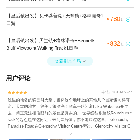
【皇后镇出发】瓦卡蒂普湖+天堂镇+格林诺奇1
780

¥
起
日游
【皇后镇出发】天堂镇+格林诺奇+Bennetts
832

¥
起
Bluff Viewpoint Walking Track1日游
查看剩余产品

用户评论
带*行 2018-09-27


这里的地名的确是叫天堂，当然这个地球上的其他几个国家也同样有
名叫天堂的地方。很美，很漂亮！驾车一路沿着Lake Waketipu开过
去，简直无法相信眼前的景色是真实的。 世界级徒步路线Routeburn t
rack的起点也在这附近，来到皇后镇，你不能错过这里。 Glenorchy
Paradise Road在Glenorchy Visitor Centre旁边。Glenorchy Visitor C
entre是个咖啡厅。
