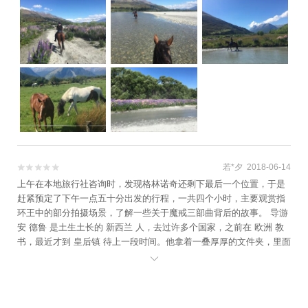
若*夕 2018-06-14


上午在本地旅行社咨询时，发现格林诺奇还剩下最后一个位置，于是
赶紧预定了下午一点五十分出发的行程，一共四个小时，主要观赏指
环王中的部分拍摄场景，了解一些关于魔戒三部曲背后的故事。 导游
安 德鲁 是土生土长的 新西兰 人，去过许多个国家，之前在 欧洲 教
书，最近才到 皇后镇 待上一段时间。他拿着一叠厚厚的文件夹，里面
是有关于电影的资料和照片。 除去安 德鲁 之外，车上只有四名游

客，许多位置都是空的，而我居然是最后一个名额，实在有点想不
通。Anyway，车子已经出发了，大家都对这趟魔戒之旅充满了期待。
游客里有两名是 新西兰 人，一名澳洲人，来自西澳珀斯 ，再加上