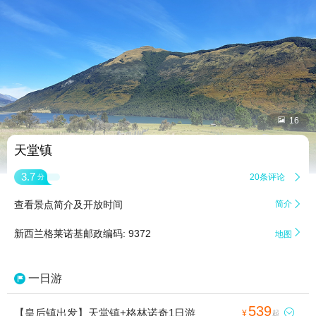


16
天堂镇
3.7
20条评论

分
查看景点简介及开放时间
简介


新西兰格莱诺基邮政编码: 9372
地图
一日游
539
【皇后镇出发】天堂镇+格林诺奇1日游

¥
起