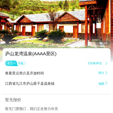


14
庐山龙湾温泉(AAAA景区)
4.5
155条评论

分
不错
查看景点简介及开放时间
简介


江西省九江市庐山星子县温泉镇
地图
暂无报价
暂无门票预订，我们正在努力补充