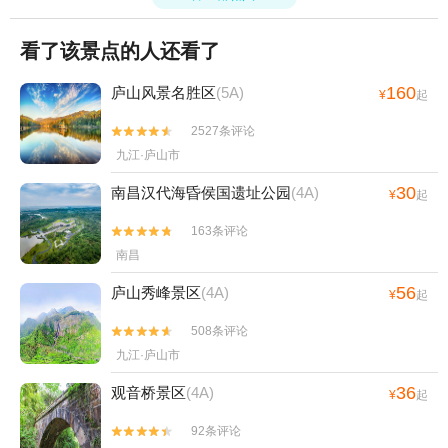
看了该景点的人还看了
160
庐山风景名胜区
(5A)
¥
起
2527条评论


九江·庐山市
30
南昌汉代海昏侯国遗址公园
(4A)
¥
起
163条评论


南昌
56
庐山秀峰景区
(4A)
¥
起
508条评论


九江·庐山市
36
观音桥景区
(4A)
¥
起
92条评论

