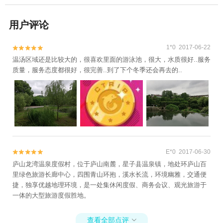
用户评论
1*0 2017-06-22


温汤区域还是比较大的，很喜欢里面的游泳池，很大，水质很好..服务
质量，服务态度都很好，很完善..到了下个冬季还会再去的..
E*0 2017-06-30


庐山龙湾温泉度假村，位于庐山南麓，星子县温泉镇，地处环庐山百
里绿色旅游长廊中心，四围青山环抱，溪水长流，环境幽雅，交通便
捷，独享优越地理环境，是一处集休闲度假、商务会议、观光旅游于
一体的大型旅游度假胜地。
查看全部点评
