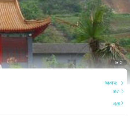

2
0条评论

简介


地图