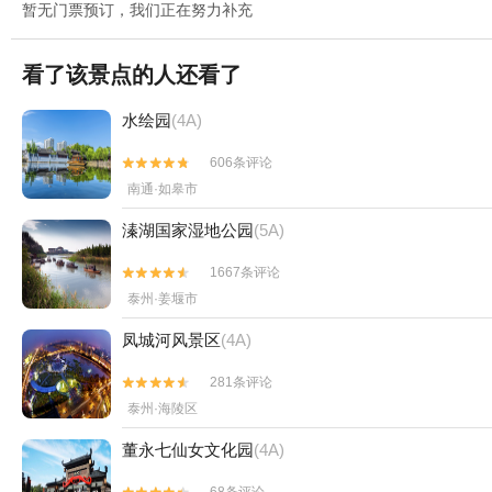
暂无门票预订，我们正在努力补充
看了该景点的人还看了
水绘园
(4A)
606条评论


南通·如皋市
溱湖国家湿地公园
(5A)
1667条评论


泰州·姜堰市
凤城河风景区
(4A)
281条评论


泰州·海陵区
董永七仙女文化园
(4A)