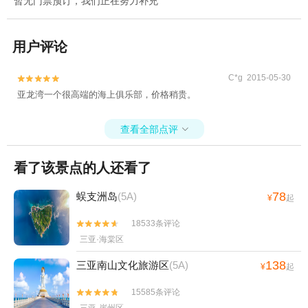
暂无门票预订，我们正在努力补充
用户评论
C*g 2015-05-30


亚龙湾一个很高端的海上俱乐部，价格稍贵。
查看全部点评

看了该景点的人还看了
78
蜈支洲岛
(5A)
¥
起
18533条评论


三亚·海棠区
138
三亚南山文化旅游区
(5A)
¥
起
15585条评论

