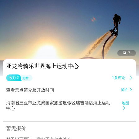


7
亚龙湾骑乐世界海上运动中心
5.0
1条评论

分
超赞
查看景点简介及开放时间
简介

海南省三亚市亚龙湾国家旅游度假区瑞吉酒店海上运动
地图
中心

暂无报价