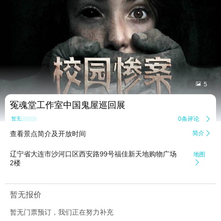


5
冤魂堂工作室中国鬼屋巡回展
0条评论

暂无点评
查看景点简介及开放时间
简介

辽宁省大连市沙河口区西安路99号福佳新天地购物广场
地图
2楼

暂无报价
暂无门票预订，我们正在努力补充