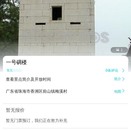


1
一号碉楼
0条评论

暂无点评
查看景点简介及开放时间
简介


广东省珠海市香洲区前山镇梅溪村
地图
暂无报价
暂无门票预订，我们正在努力补充