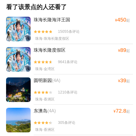
看了该景点的人还看了
450
珠海长隆海洋王国
¥
起
15055条评论


珠海·珠海长隆度假区
89
珠海长隆度假区
¥
起
9641条评论


珠海·金湾区
39
圆明新园
(4A)
¥
起
1210条评论


珠海·香洲区
72.8
东澳岛
(4A)
¥
起
305条评论


珠海·香洲区