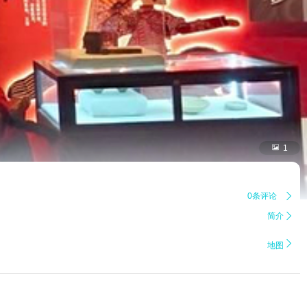

1
0条评论

简介


地图