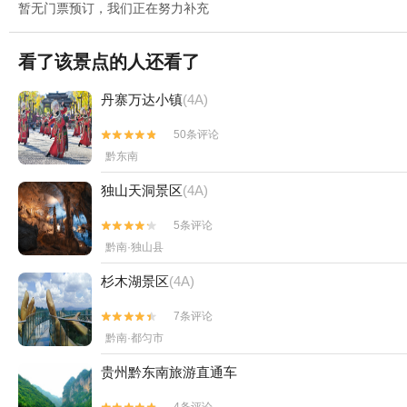
暂无门票预订，我们正在努力补充
看了该景点的人还看了
丹寨万达小镇
(4A)
50条评论


黔东南
独山天洞景区
(4A)
5条评论


黔南·独山县
杉木湖景区
(4A)
7条评论


黔南·都匀市
贵州黔东南旅游直通车