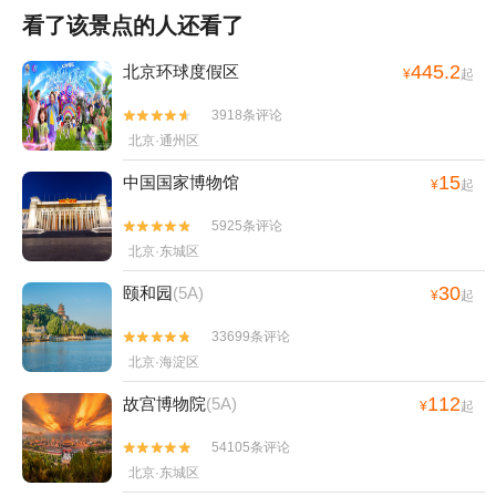
看了该景点的人还看了
445.2
北京环球度假区
¥
起
3918条评论


北京·通州区
15
中国国家博物馆
¥
起
5925条评论


北京·东城区
30
颐和园
(5A)
¥
起
33699条评论


北京·海淀区
112
故宫博物院
(5A)
¥
起
54105条评论


北京·东城区