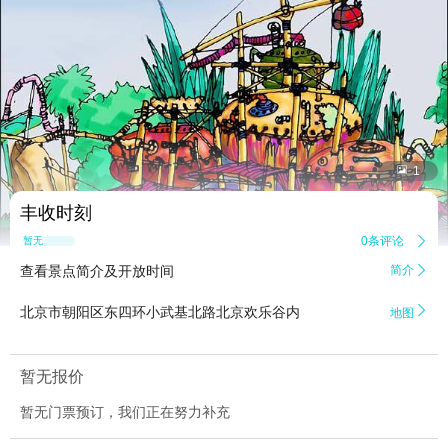


1
丰收时刻
0条评论

暂无点评
查看景点简介及开放时间
简介


北京市朝阳区东四环小武基北路北京欢乐谷内
地图
暂无报价
暂无门票预订，我们正在努力补充