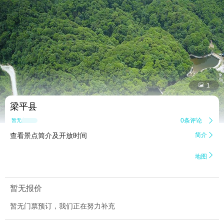


1
梁平县
0条评论

暂无点评
查看景点简介及开放时间
简介


地图
暂无报价
暂无门票预订，我们正在努力补充