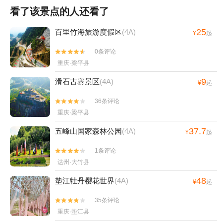
看了该景点的人还看了
25
百里竹海旅游度假区
(4A)
¥
起
0条评论


重庆·梁平县
9
滑石古寨景区
(4A)
¥
起
36条评论


重庆·梁平县
37.7
五峰山国家森林公园
(4A)
¥
起
1条评论


达州·大竹县
48
垫江牡丹樱花世界
(4A)
¥
起
35条评论


重庆·垫江县