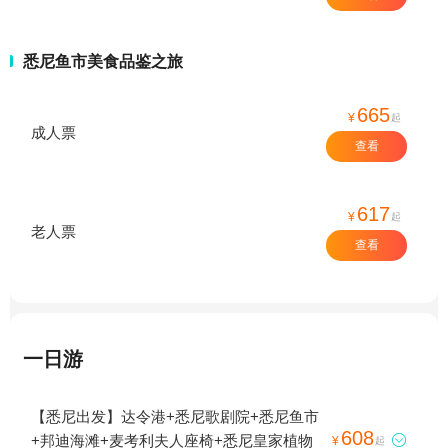
悉尼鱼市美食品鉴之旅
665
¥
起
成人票
查看
617
¥
起
老人票
查看
一日游
【悉尼出发】达令港+悉尼歌剧院+悉尼鱼市
608
+邦迪海滩+麦考利夫人座椅+悉尼皇家植物

¥
起