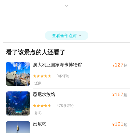
的船支。听摄影师昨天跟我们说，鱼市最好早上去，很xin'x可以自己

买啦然后加工也可以直接买加工好的。哈哈我们去的比较早在10点左
右就开吃了，事实验证完全正确，因为11点时候大部分旅行团就要来
了，那个时候连个位置坐下来都没有。 这个就是鱼市场了，入门时候
一股鱼腥味道，巨重。 可以直接买这些海鲜，然后找店可以加工。反
查看全部点评
正各种不认识的鱼，还有各种虾子，体积都比国内的大一号。肉质肯

定更多。 大澳龙哎~~~~~流口水中。之前在 普吉岛 的时候买了一只
澳龙，自己一个人吃掉后就完全饱了~~~~ 悉尼 鱼市 海鲜餐馆集散
看了该景点的人还看了
地，餐馆会自己卖海鲜，然后你可以买生的给他们加工也可以直接买
他们做好的。我试了一下鲍鱼和烤扇贝，鲍鱼15块一个，挺好吃的，
127
澳大利亚国家海事博物馆
¥
起
清甜爽口，-，扇贝加了芝士和鱼籽，我只感受到了芝士的浓香哈哈哈
哈。 其他的什么帝王蟹呀大龙虾呀真的无敌大，还有生蚝各种品种的
0条评论


虾，品种丰富，不过烧饭真的是吃一个新鲜。来的时候最好在早上10
派蒙
点，要不然后面人山人海、寸步难行。 地址： Pyrmont Bridge Rd, S
ydney NSW 2009 时间： 周一-周日：7：00-16：00 各种虾子，生蚝
167
悉尼水族馆
¥
起
~~~~ 根本不用担心语言问题，餐厅好多服务员都是 中国 人，还有汉
字到处都是，我们就是在这家海鲜烧烤就餐的。来的时候看见好多人
478条评论


在门外面靠近码头位置就餐，但是昨天被海鸥攻击后，我就果断放弃
悉尼
在外觅食的时间，太可怕，并且码头那味道特别重，还有垃圾。 我们
直接选择加工好的食物，哪一个盘子选择你要的最后结账就可以。一
121
悉尼塔
¥
起
切买好，找到位置开始就餐啦，吃了一段时间旅行团的人就来了，瞬