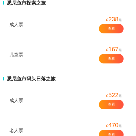
悉尼鱼市探索之旅
238
¥
起
成人票
查看
167
¥
起
儿童票
查看
悉尼鱼市码头日落之旅
522
¥
起
成人票
查看
470
¥
起
老人票
查看