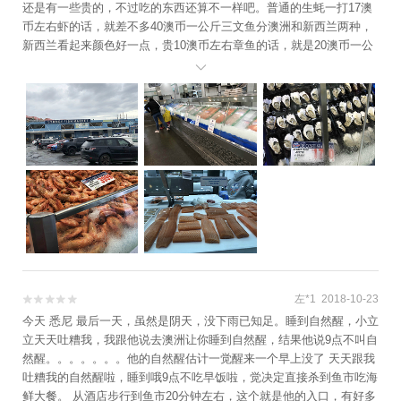
还是有一些贵的，不过吃的东西还算不一样吧。普通的生蚝一打17澳
币左右虾的话，就差不多40澳币一公斤三文鱼分澳洲和新西兰两种，
新西兰看起来颜色好一点，贵10澳币左右章鱼的话，就是20澳币一公
斤在旁边的餐馆点了一顿海鲜大餐做Brunch有龙虾，有螃蟹，有生

蚝，有鱿鱼，有薯条，有沙拉配上刚刚买的新鲜的生蚝和生鱼片看看
这个螃蟹的肉，还是很诱人的来到这里，你就知道这里面的中国人有
多少，基本都是中国人，基本都是中文，基本都是汉字。再来看下其
他海鲜的价格对了，你在这里吃东西的时候，小心被海鸥叼走哦这是
鱼市场后面的池塘澳洲的水果不算便宜
左*1 2018-10-23


今天 悉尼 最后一天，虽然是阴天，没下雨已知足。睡到自然醒，小立
立天天吐糟我，我跟他说去澳洲让你睡到自然醒，结果他说9点不叫自
然醒。。。。。。。他的自然醒估计一觉醒来一个早上没了 天天跟我
吐糟我的自然醒啦，睡到哦9点不吃早饭啦，觉决定直接杀到鱼市吃海
鲜大餐。 从酒店步行到鱼市20分钟左右，这个就是他的入口，有好多