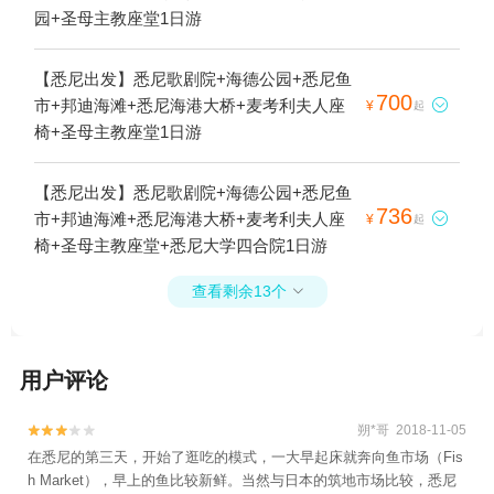
园+圣母主教座堂1日游
【悉尼出发】悉尼歌剧院+海德公园+悉尼鱼
700
市+邦迪海滩+悉尼海港大桥+麦考利夫人座

¥
起
椅+圣母主教座堂1日游
【悉尼出发】悉尼歌剧院+海德公园+悉尼鱼
736
市+邦迪海滩+悉尼海港大桥+麦考利夫人座

¥
起
椅+圣母主教座堂+悉尼大学四合院1日游
查看剩余13个

用户评论
朔*哥 2018-11-05


在悉尼的第三天，开始了逛吃的模式，一大早起床就奔向鱼市场（Fis
h Market），早上的鱼比较新鲜。当然与日本的筑地市场比较，悉尼