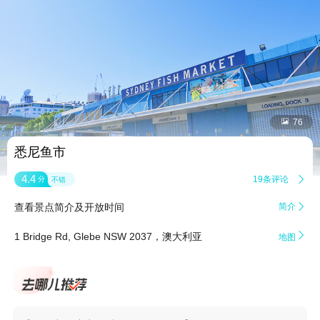


76
悉尼鱼市
4.4
19条评论

分
不错
查看景点简介及开放时间
简介


1 Bridge Rd, Glebe NSW 2037，澳大利亚
地图